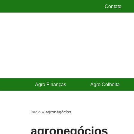
Contato
Pular
para
o
conteúdo
Agro Finanças
Agro Colheita
Início
»
agronegócios
agronegócios