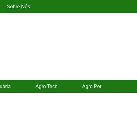
Sobre Nós
uária
Agro Tech
Agro Pet