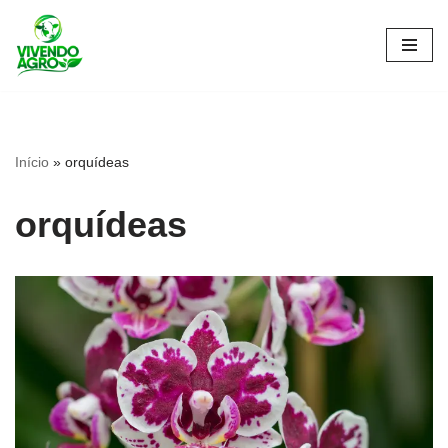
Pular
para
o
conteúdo
Início
»
orquídeas
orquídeas