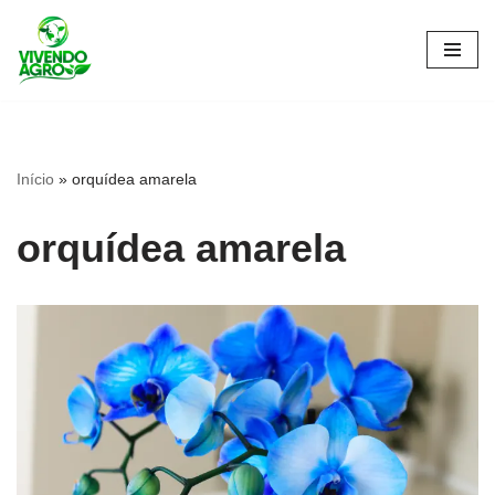
Pular
para
o
conteúdo
Início
»
orquídea amarela
orquídea amarela