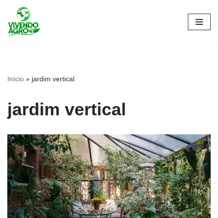
Pular
para
o
conteúdo
Início
»
jardim vertical
jardim vertical