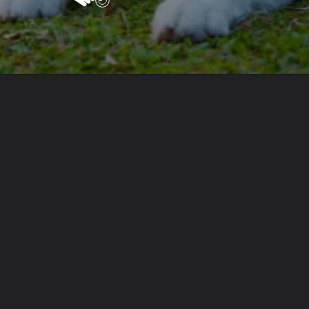
Opening
https://vivendoagro.com.br/husky-siberiano-conheca-10-curiosidades-impressionantes-sobre-ele.html