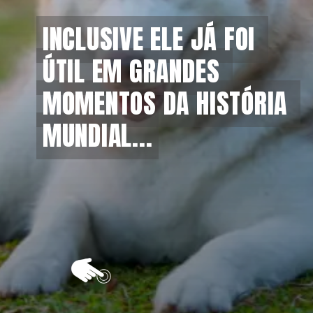
INCLUSIVE ELE JÁ FOI 
INCLUSIVE ELE JÁ FOI 
ÚTIL EM GRANDES 
ÚTIL EM GRANDES 
MOMENTOS DA HISTÓRIA 
MOMENTOS DA HISTÓRIA 
MUNDIAL...
MUNDIAL...