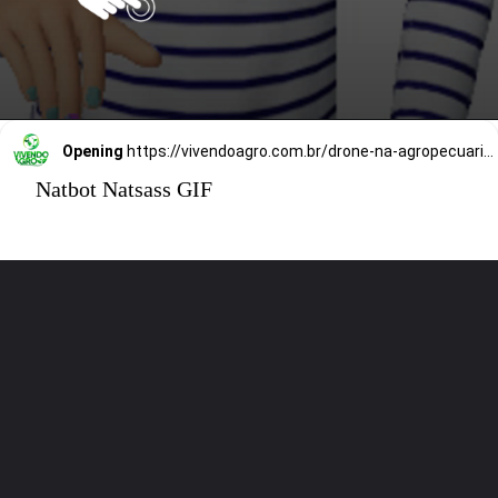
Opening
https://vivendoagro.com.br/drone-na-agropecuaria-veja-as-vantagens-e-desvantagens-do-seu-uso.html
Natbot Natsass GIF