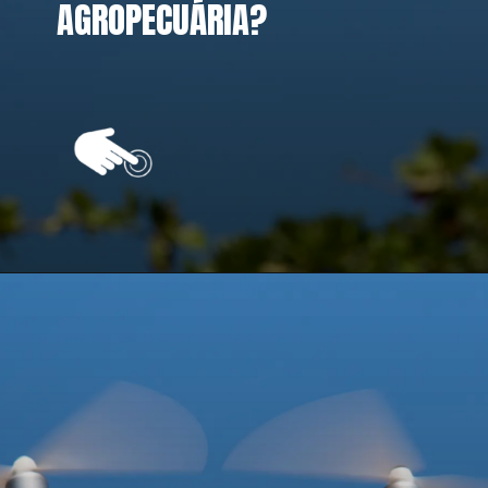
AGROPECUÁRIA?
Opening
https://vivendoagro.com.br/drone-na-agropecuaria-veja-as-vantagens-e-desvantagens-do-seu-uso.html