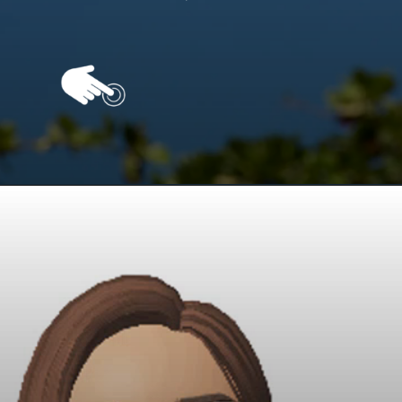
Opening
https://vivendoagro.com.br/drone-na-agropecuaria-veja-as-vantagens-e-desvantagens-do-seu-uso.html