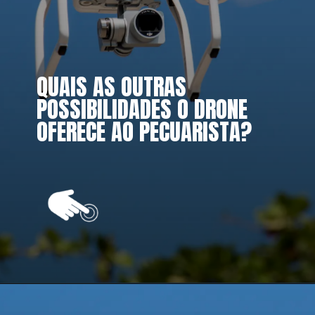
QUAIS AS OUTRAS 
POSSIBILIDADES O DRONE 
OFERECE AO PECUARISTA?
Opening
https://vivendoagro.com.br/drone-na-agropecuaria-veja-as-vantagens-e-desvantagens-do-seu-uso.html