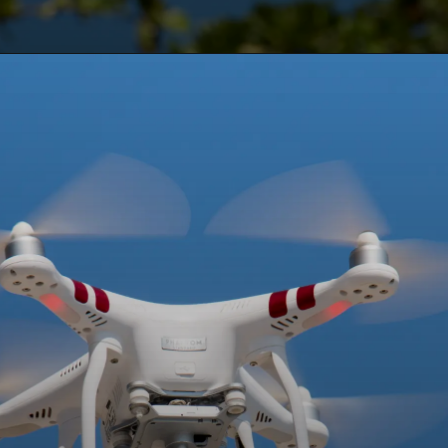
Opening
https://vivendoagro.com.br/drone-na-agropecuaria-veja-as-vantagens-e-desvantagens-do-seu-uso.html