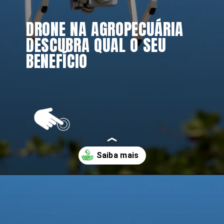
DRONE NA AGROPECUÁRIA 
DESCUBRA QUAL O SEU 
BENEFÍCIO
Opening
https://vivendoagro.com.br/drone-na-agropecuaria-veja-as-vantagens-e-desvantagens-do-seu-uso.html