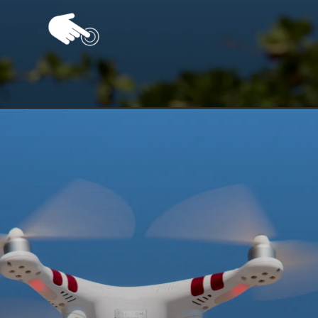
Opening
https://vivendoagro.com.br/drone-na-agropecuaria-veja-as-vantagens-e-desvantagens-do-seu-uso.html