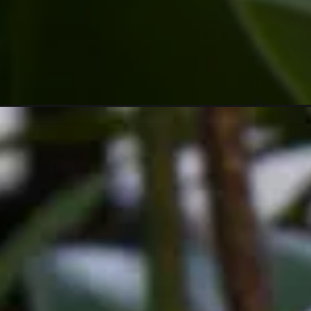
Opening
https://vivendoagro.com.br/orquideas-mais-raras-