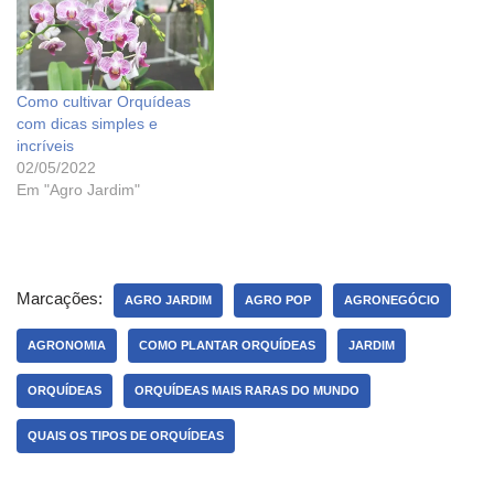
Como cultivar Orquídeas
com dicas simples e
incríveis
02/05/2022
Em "Agro Jardim"
Marcações:
AGRO JARDIM
AGRO POP
AGRONEGÓCIO
AGRONOMIA
COMO PLANTAR ORQUÍDEAS
JARDIM
ORQUÍDEAS
ORQUÍDEAS MAIS RARAS DO MUNDO
QUAIS OS TIPOS DE ORQUÍDEAS