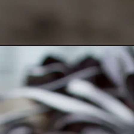
Opening
https://vivendoagro.com.br/rosa-do-deserto-preta-i