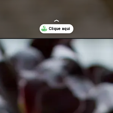
ncrivel-veja-como-plantar.html