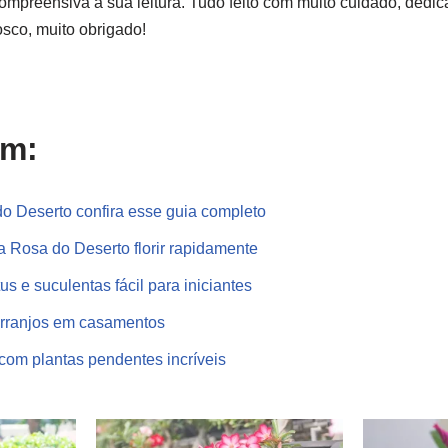
compreensiva a sua leitura. Tudo feito com muito cuidado, dedic
sco, muito obrigado!
ém:
o Deserto confira esse guia completo
 Rosa do Deserto florir rapidamente
us e suculentas fácil para iniciantes
arranjos em casamentos
com plantas pendentes incríveis