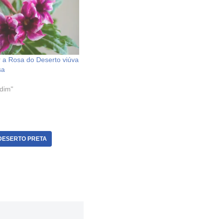
 a Rosa do Deserto viúva
sa
dim"
DESERTO PRETA