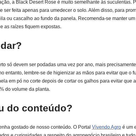
gação, a Black Desert Rose é muito semelhante às suculentas. P
ve ser feita apenas para umedecer o solo. Além disso, para prom
gila ou cascalho ao fundo da panela. Recomenda-se manter u
ue as raízes fiquem expostas.
dar?
erto só devem ser podadas uma vez por ano, mais precisamente
no entanto, lembre-se de higienizar as mãos para evitar que o f
nela em pó no corte depois de cortar os galhos para evitar que 
% do volume da planta.
ou do conteúdo?
enha gostado de nosso conteúdo. O Portal
Vivendo Agro
é um e
dos e curiosidades a respeito do agronegócio brasileiro e tudo