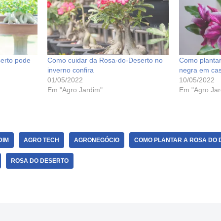
erto pode
Como cuidar da Rosa-do-Deserto no
Como plantar
inverno confira
negra em ca
01/05/2022
10/05/2022
Em "Agro Jardim"
Em "Agro Jar
DIM
AGRO TECH
AGRONEGÓCIO
COMO PLANTAR A ROSA DO 
ROSA DO DESERTO