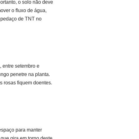
ortanto, o solo não deve
over o fluxo de água,
m pedaço de TNT no
, entre setembro e
ungo penetre na planta.
as rosas fiquem doentes.
spaço para manter
 que gira em torno deste