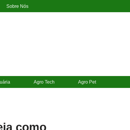
Sobre Nós
uária
Agro Tech
Agro Pet
veja como