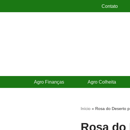
Contato
Pular
para
o
conteúdo
Agro Finanças
Agro Colheita
Início
»
Rosa do Deserto pr
Rosa do 