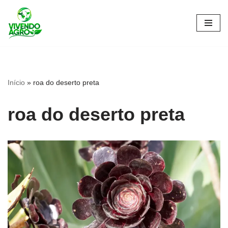
Pular
para
o
conteúdo
Início
»
roa do deserto preta
roa do deserto preta