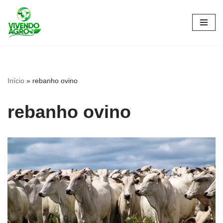
Pular
para
o
conteúdo
Início
»
rebanho ovino
rebanho ovino