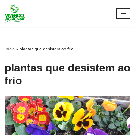
Pular
para
o
conteúdo
Início
»
plantas que desistem ao frio
plantas que desistem ao
frio