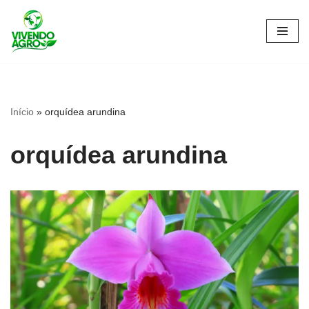
Pular
para
o
conteúdo
Início
»
orquídea arundina
orquídea arundina