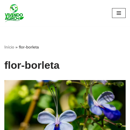
Pular
para
o
conteúdo
Início
»
flor-borleta
flor-borleta