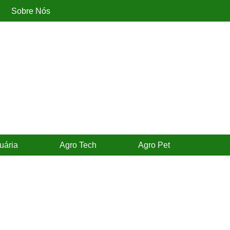
Sobre Nós
uária
Agro Tech
Agro Pet