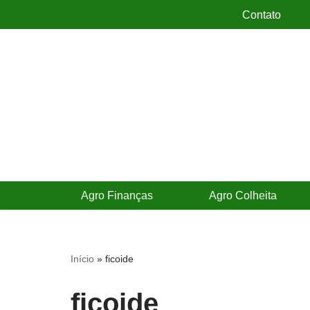
Contato
Pular
para
o
conteúdo
Agro Finanças
Agro Colheita
Início
»
ficoide
ficoide