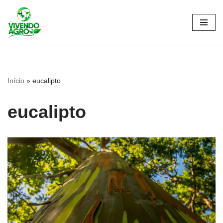
Pular
para
o
conteúdo
Início
»
eucalipto
eucalipto