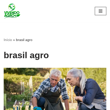
Pular
para
o
conteúdo
Início
»
brasil agro
brasil agro