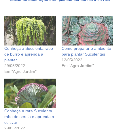
Conheça a Suculenta rabo
Como preparar o ambiente
de burro e aprenda a
para plantar Suculentas
plantar
12/05/2022
29/05/2022
Em "Agro Jardim"
Em "Agro Jardim"
Conheça a rara Suculenta
rabo de sereia e aprenda a
cultivar
29/05/2022