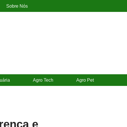
Sobre Nós
uária
Agro Tech
Agro Pet
erença e