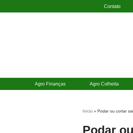
Contato
Pular
para
o
conteúdo
Agro Finanças
Agro Colheita
Início
»
Podar ou cortar sa
Podar ou 