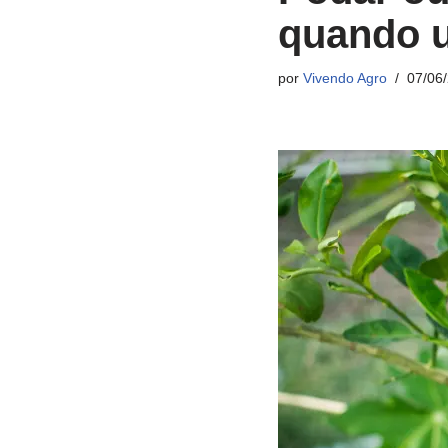
quando 
por
Vivendo Agro
07/06