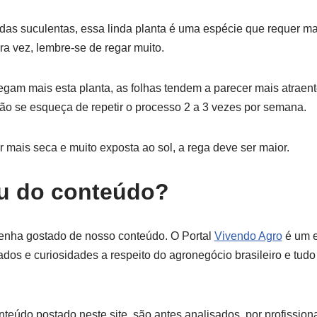
 das suculentas, essa linda planta é uma espécie que requer m
ra vez, lembre-se de regar muito.
egam mais esta planta, as folhas tendem a parecer mais atraen
não se esqueça de repetir o processo 2 a 3 vezes por semana.
r mais seca e muito exposta ao sol, a rega deve ser maior.
ou do conteúdo?
enha gostado de nosso conteúdo. O Portal
Vivendo Agro
é um e
dos e curiosidades a respeito do agronegócio brasileiro e tudo
teúdo postado neste site, são antes analisados por profission