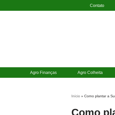
Contato
Pular
para
o
conteúdo
Agro Finanças
Agro Colheita
Início
»
Como plantar a Su
Como pla