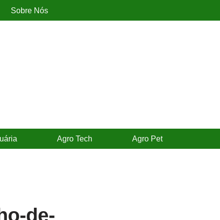
Sobre Nós
uária
Agro Tech
Agro Pet
ho-de-