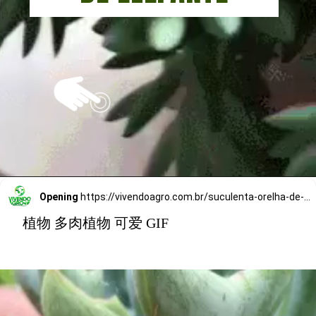
Opening
https://vivendoagro.com.br/suculenta-orelha-de-elefante-sao-perfeitas-para-decoracoes.html
植物 多肉植物 可爱 GIF