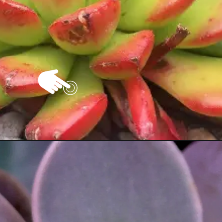
Opening
https://vivendoagro.com.br/suculenta-orelha-de-elefante-sao-perfeitas-para-decoracoes.html