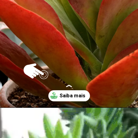
Opening
https://vivendoagro.com.br/suculenta-orelha-de-elefante-sao-perfeitas-para-decoracoes.html