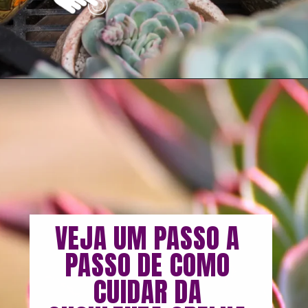
Opening
https://vivendoagro.com.br/suculenta-orelha-de-elefante-sao-perfeitas-para-decoracoes.html
VEJA UM PASSO A 
PASSO DE COMO 
CUIDAR DA 