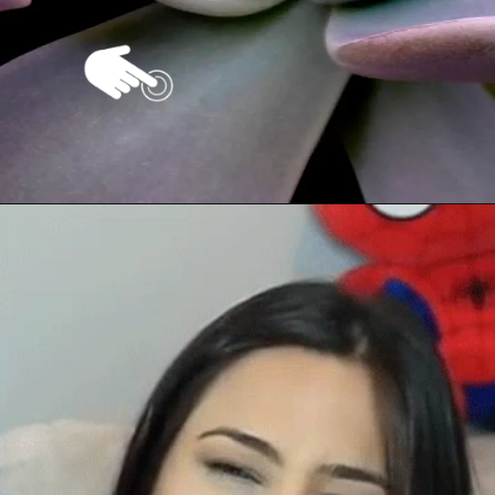
Opening
https://vivendoagro.com.br/suculenta-orelha-de-elefante-sao-perfeitas-para-decoracoes.html