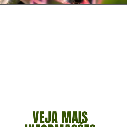
Opening
https://vivendoagro.com.br/suculenta-orelha-de-elefante-sao-perfeitas-para-decoracoes.html
VEJA MAIS 