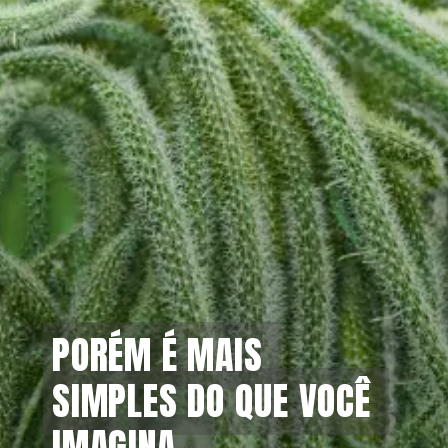
PORÉM É MAIS 
PORÉM É MAIS 
SIMPLES DO QUE VOCÊ 
SIMPLES DO QUE VOCÊ 
IMAGINA...
IMAGINA...