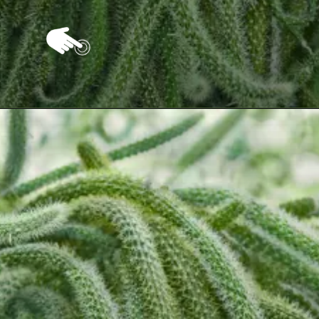
Opening
https://vivendoagro.com.br/como-plantar-o-cacto-rabo-de-rato-com-metodo-simples.html