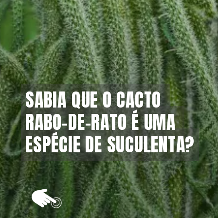
SABIA QUE O CACTO 
SABIA QUE O CACTO 
RABO-DE-RATO É UMA 
RABO-DE-RATO É UMA 
ESPÉCIE DE SUCULENTA?
ESPÉCIE DE SUCULENTA?