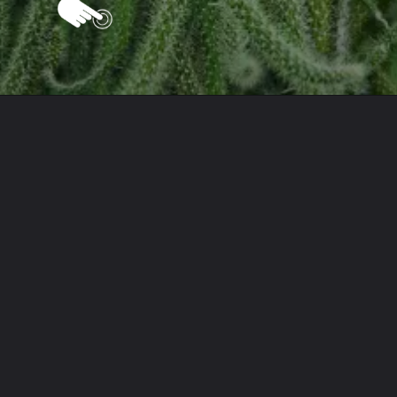
Opening
https://vivendoagro.com.br/como-plantar-o-cacto-rabo-de-rato-com-metodo-simples.html