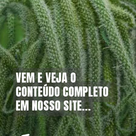
VEM E VEJA O 
VEM E VEJA O 
CONTEÚDO COMPLETO 
CONTEÚDO COMPLETO 
EM NOSSO SITE...
EM NOSSO SITE...