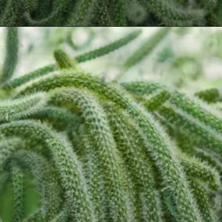
Opening
https://vivendoagro.com.br/como-plantar-o-cacto-rabo-de-rato-com-metodo-simples.html