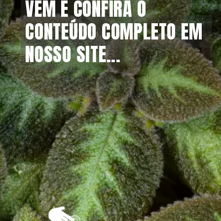
VEM E CONFIRA O 
VEM E CONFIRA O 
CONTEÚDO COMPLETO EM 
CONTEÚDO COMPLETO EM 
NOSSO SITE...
NOSSO SITE...