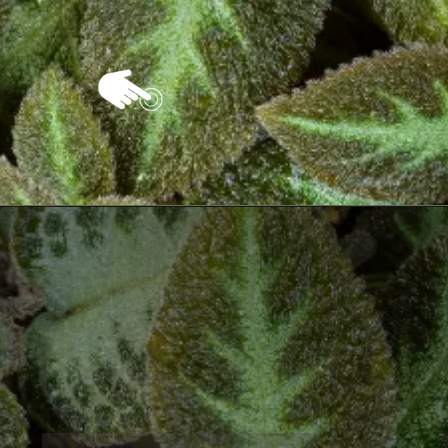
Opening
https://vivendoagro.com.br/como-plantar-e-cuidar-da-planta-tapete-da-maneira-correra.html