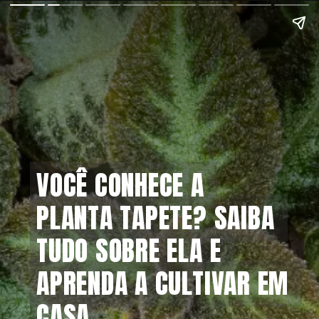
VOCÊ CONHECE A 
VOCÊ CONHECE A 
PLANTA TAPETE? SAIBA 
PLANTA TAPETE? SAIBA 
TUDO SOBRE ELA E 
TUDO SOBRE ELA E 
APRENDA A CULTIVAR EM 
APRENDA A CULTIVAR EM 
CASA
CASA