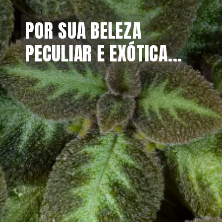
POR SUA BELEZA 
POR SUA BELEZA 
PECULIAR E EXÓTICA...
PECULIAR E EXÓTICA...