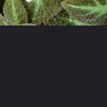
Opening
https://vivendoagro.com.br/como-plantar-e-cuidar-da-planta-tapete-da-maneira-correra.html