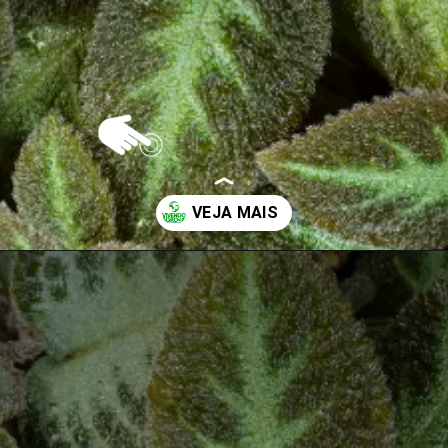
Opening
https://vivendoagro.com.br/como-plantar-e-cuidar-da-planta-tapete-da-maneira-correra.html