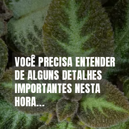
VOCÊ PRECISA ENTENDER 
VOCÊ PRECISA ENTENDER 
DE ALGUNS DETALHES 
DE ALGUNS DETALHES 
IMPORTANTES NESTA 
IMPORTANTES NESTA 
HORA...
HORA...