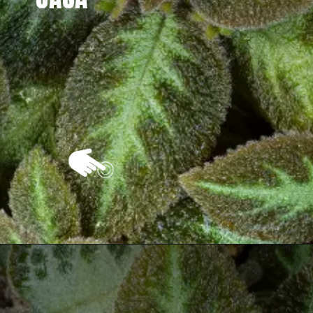
Opening
https://vivendoagro.com.br/como-plantar-e-cuidar-da-planta-tapete-da-maneira-correra.html