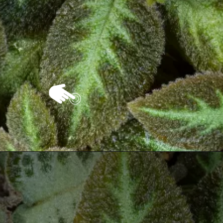
Opening
https://vivendoagro.com.br/como-plantar-e-cuidar-da-planta-tapete-da-maneira-correra.html