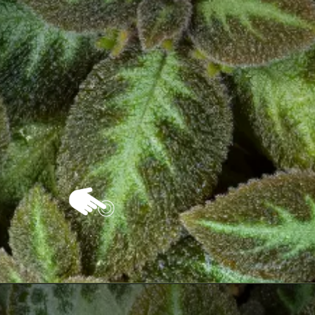
Opening
https://vivendoagro.com.br/como-plantar-e-cuidar-da-planta-tapete-da-maneira-correra.html