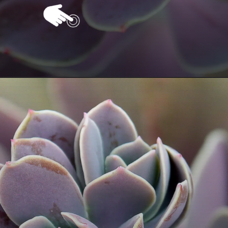
Opening
https://vivendoagro.com.br/como-podar-planta-suculenta-da-forma-correta-veja-5-segredos.html