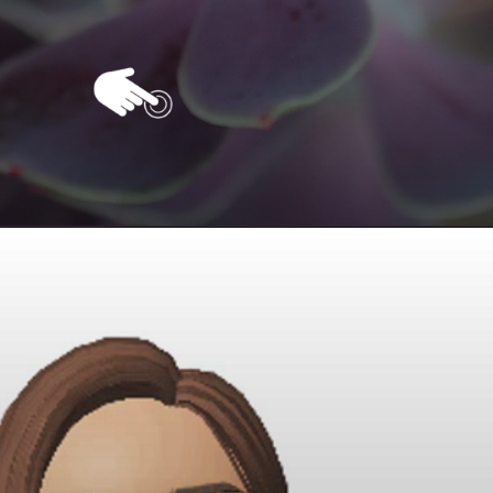
Opening
https://vivendoagro.com.br/como-podar-planta-suculenta-da-forma-correta-veja-5-segredos.html