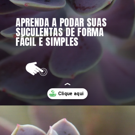
APRENDA A PODAR SUAS 
SUCULENTAS DE FORMA 
FÁCIL E SIMPLES
Opening
https://vivendoagro.com.br/como-podar-planta-suculenta-da-forma-correta-veja-5-segredos.html