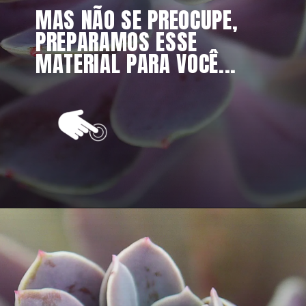
MAS NÃO SE PREOCUPE, 
PREPARAMOS ESSE 
MATERIAL PARA VOCÊ...
Opening
https://vivendoagro.com.br/como-podar-planta-suculenta-da-forma-correta-veja-5-segredos.html