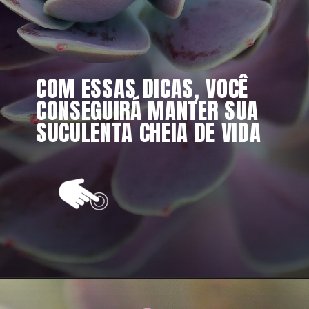
COM ESSAS DICAS, VOCÊ 
CONSEGUIRÁ MANTER SUA 
SUCULENTA CHEIA DE VIDA
Opening
https://vivendoagro.com.br/como-podar-planta-suculenta-da-forma-correta-veja-5-segredos.html