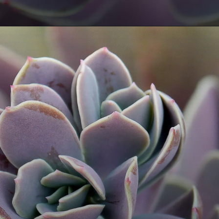
Opening
https://vivendoagro.com.br/como-podar-planta-suculenta-da-forma-correta-veja-5-segredos.html