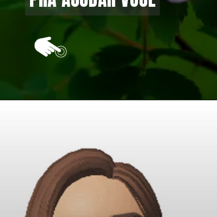
Opening
https://vivendoagro.com.br/rosa-silvestre-aprenda-como-plantar-da-forma-simples.html