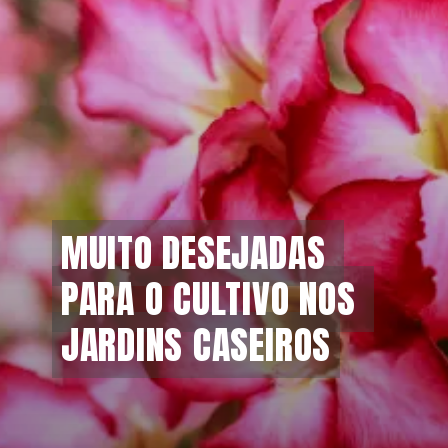
MUITO DESEJADAS 
MUITO DESEJADAS 
PARA O CULTIVO NOS 
PARA O CULTIVO NOS 
JARDINS CASEIROS
JARDINS CASEIROS