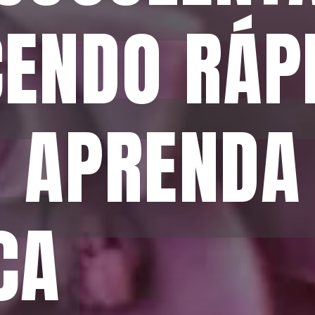
ENDO RÁPI
ENDO RÁPI
 APRENDA 
 APRENDA 
CA
CA