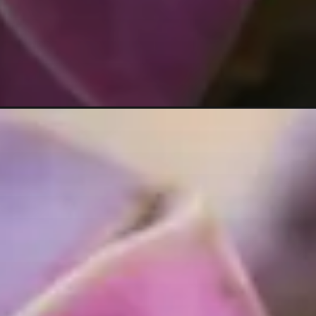
as-da-forma-correta.html