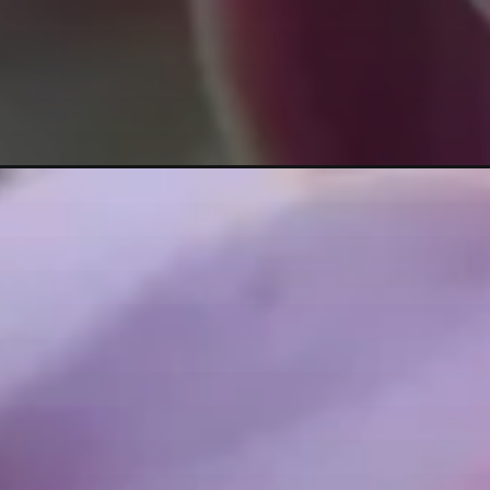
Opening
https://vivendoagro.com.br/como-plantar-suculent