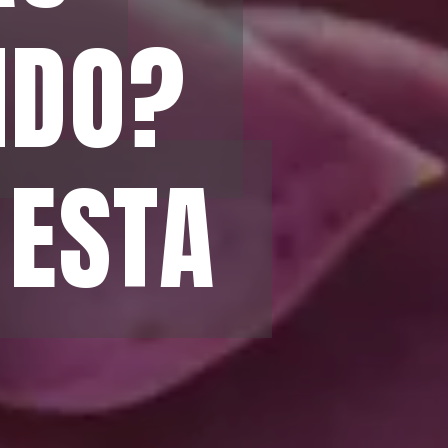
DO? 
DO? 
ESTA 
ESTA 