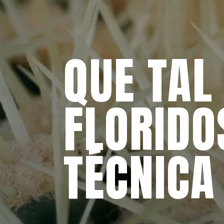
QUE TAL
FLORIDO
TÉCNICA