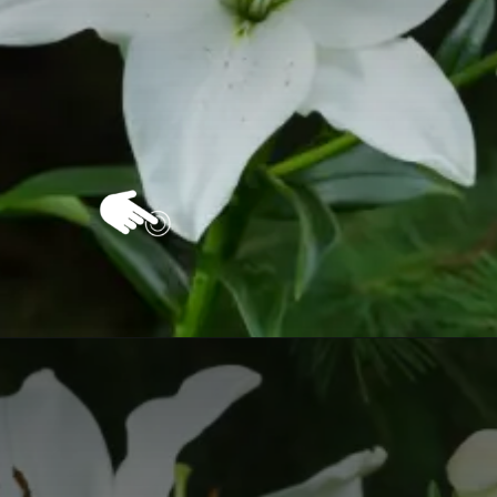
Opening
https://vivendoagro.com.br/como-plantar-lirio-do-vento-com-este-guia-completo.html