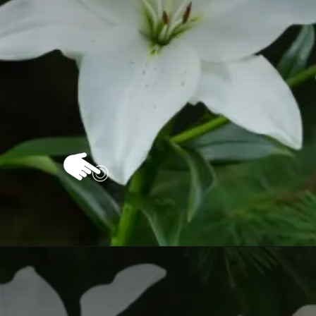
Opening
https://vivendoagro.com.br/como-plantar-lirio-do-vento-com-este-guia-completo.html