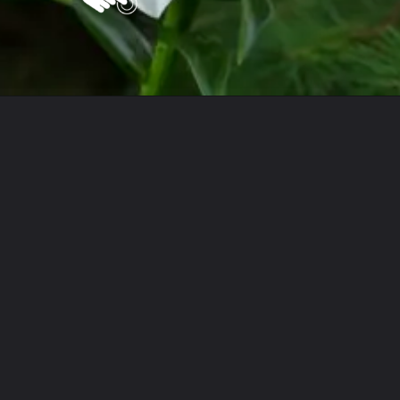
Opening
https://vivendoagro.com.br/como-plantar-lirio-do-vento-com-este-guia-completo.html