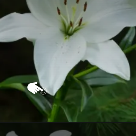
Opening
https://vivendoagro.com.br/como-plantar-lirio-do-vento-com-este-guia-completo.html