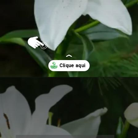
Opening
https://vivendoagro.com.br/como-plantar-lirio-do-vento-com-este-guia-completo.html