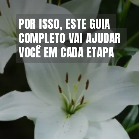
POR ISSO, ESTE GUIA 
POR ISSO, ESTE GUIA 
COMPLETO VAI AJUDAR 
COMPLETO VAI AJUDAR 
VOCÊ EM CADA ETAPA
VOCÊ EM CADA ETAPA