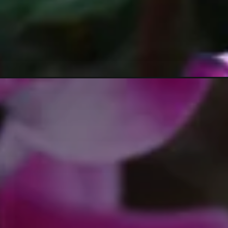
Opening
https://vivendoagro.com.br/como-plantar-flor-cicla