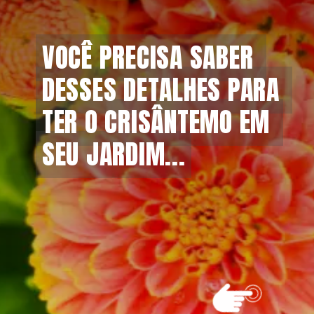
VOCÊ PRECISA SABER 
VOCÊ PRECISA SABER 
DESSES DETALHES PARA 
DESSES DETALHES PARA 
TER O CRISÂNTEMO EM 
TER O CRISÂNTEMO EM 
SEU JARDIM...
SEU JARDIM...