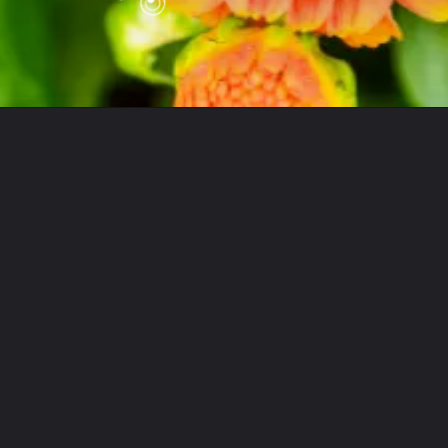
Opening
https://vivendoagro.com.br/como-plantar-crisantemo-e-cuidar-em-seu-jardim.html