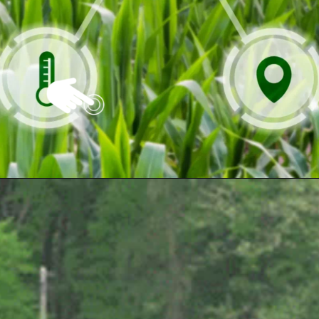
Opening
https://vivendoagro.com.br/pecuaria-conheca-as-vantagens-em-usar-tecnologia-no-campo.html