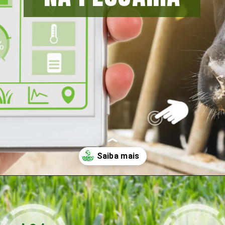
Opening
https://vivendoagro.com.br/pecuaria-conheca-as-vantagens-em-usar-tecnologia-no-campo.html