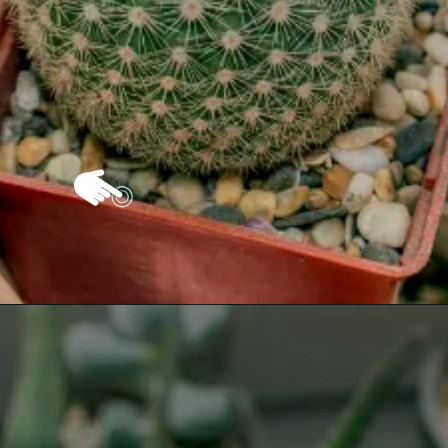
Opening
https://vivendoagro.com.br/conheca-o-cacto-xique-xique-e-aprenda-a-cultivar.html