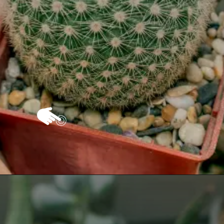
Opening
https://vivendoagro.com.br/conheca-o-cacto-xique-xique-e-aprenda-a-cultivar.html