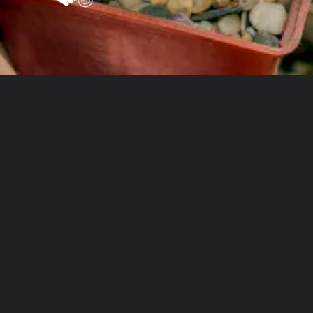
Opening
https://vivendoagro.com.br/conheca-o-cacto-xique-xique-e-aprenda-a-cultivar.html