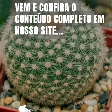
VEM E CONFIRA O 
VEM E CONFIRA O 
CONTEÚDO COMPLETO EM 
CONTEÚDO COMPLETO EM 
NOSSO SITE...
NOSSO SITE...