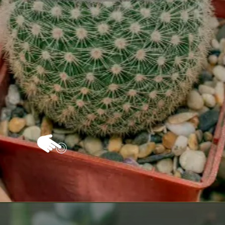
Opening
https://vivendoagro.com.br/conheca-o-cacto-xique-xique-e-aprenda-a-cultivar.html