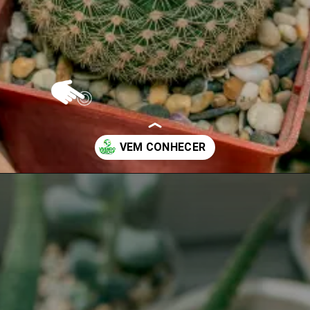
Opening
https://vivendoagro.com.br/conheca-o-cacto-xique-xique-e-aprenda-a-cultivar.html