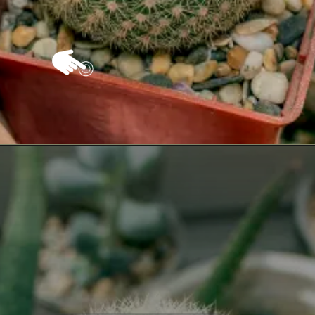
Opening
https://vivendoagro.com.br/conheca-o-cacto-xique-xique-e-aprenda-a-cultivar.html