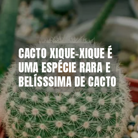
CACTO XIQUE-XIQUE É 
CACTO XIQUE-XIQUE É 
UMA ESPÉCIE RARA E 
UMA ESPÉCIE RARA E 
BELÍSSSIMA DE CACTO
BELÍSSSIMA DE CACTO