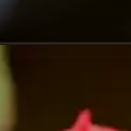
Opening
https://vivendoagro.com.br/suculenta-cacto-da-pr