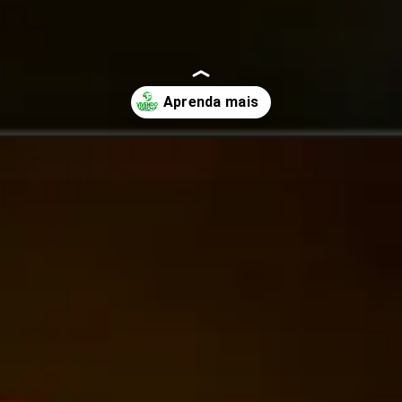
imavera-aprenda-como-plantar-e-cultivar.html