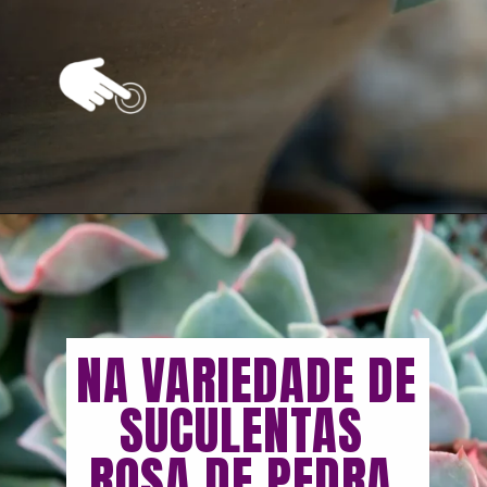
Opening
https://vivendoagro.com.br/suculenta-echeveria-conheca-7-tipos-para-decorar-sua-casa.html
NA VARIEDADE DE 
SUCULENTAS 
ROSA DE PEDRA 