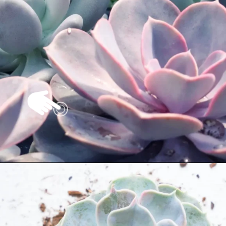
Opening
https://vivendoagro.com.br/suculenta-echeveria-conheca-7-tipos-para-decorar-sua-casa.html