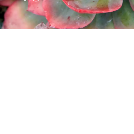
Opening
https://vivendoagro.com.br/suculenta-echeveria-conheca-7-tipos-para-decorar-sua-casa.html