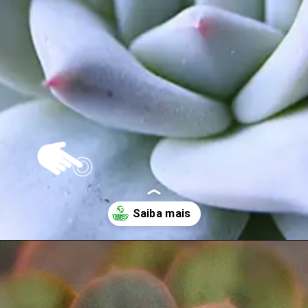
Opening
https://vivendoagro.com.br/suculenta-echeveria-conheca-7-tipos-para-decorar-sua-casa.html