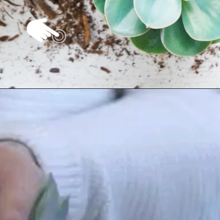
Opening
https://vivendoagro.com.br/suculenta-echeveria-conheca-7-tipos-para-decorar-sua-casa.html