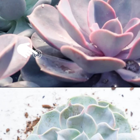
Opening
https://vivendoagro.com.br/suculenta-echeveria-conheca-7-tipos-para-decorar-sua-casa.html