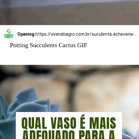
Opening
https://vivendoagro.com.br/suculenta-echeveria-conheca-7-tipos-para-decorar-sua-casa.html
Potting Succulents Cactus GIF
QUAL VASO É MAIS
ADEQUADO PARA A