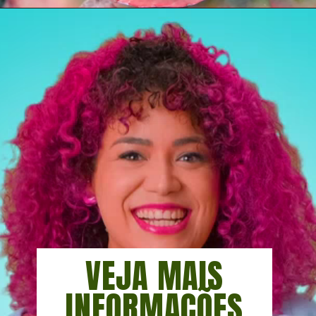
Opening
https://vivendoagro.com.br/suculenta-echeveria-conheca-7-tipos-para-decorar-sua-casa.html
VEJA MAIS
INFORMAÇÕES