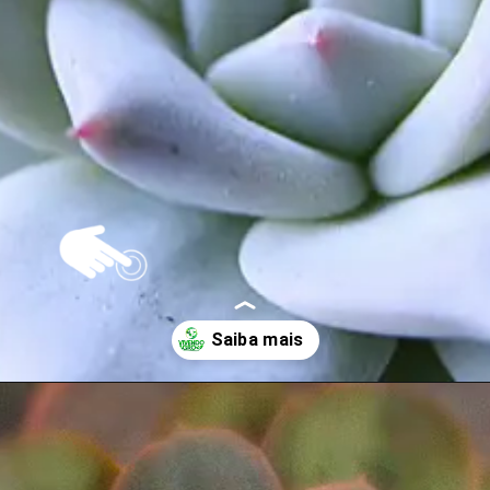
Opening
https://vivendoagro.com.br/suculenta-echeveria-conheca-7-tipos-para-decorar-sua-casa.html