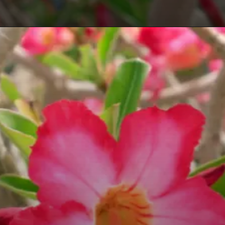
Opening
https://vivendoagro.com.br/rosa-do-deserto-como-fazer-a-poda-dessa-linda-planta.html