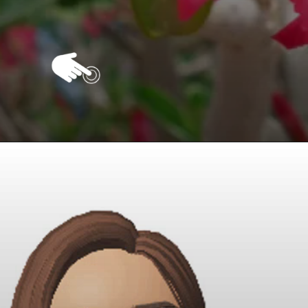
Opening
https://vivendoagro.com.br/rosa-do-deserto-como-fazer-a-poda-dessa-linda-planta.html