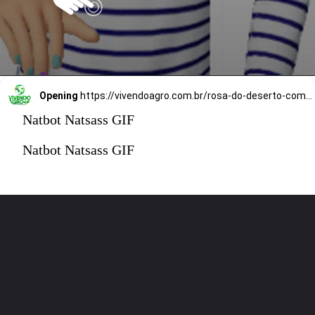
Opening
https://vivendoagro.com.br/rosa-do-deserto-como-fazer-a-poda-dessa-linda-planta.html
Natbot Natsass GIF
Natbot Natsass GIF