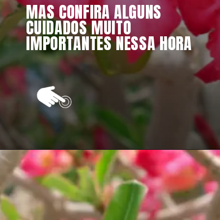
MAS CONFIRA ALGUNS 
CUIDADOS MUITO 
IMPORTANTES NESSA HORA
Opening
https://vivendoagro.com.br/rosa-do-deserto-como-fazer-a-poda-dessa-linda-planta.html