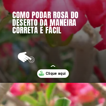
COMO PODAR ROSA DO 
DESERTO DA MANEIRA 
CORRETA E FÁCIL
Opening
https://vivendoagro.com.br/rosa-do-deserto-como-fazer-a-poda-dessa-linda-planta.html