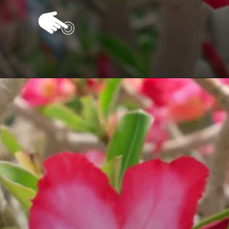
Opening
https://vivendoagro.com.br/rosa-do-deserto-como-fazer-a-poda-dessa-linda-planta.html