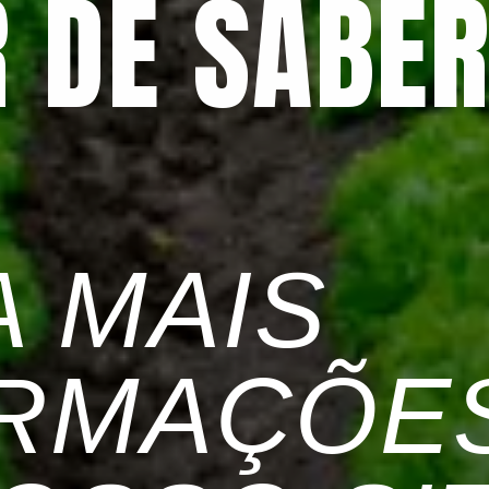
R DE SABE
 MAIS 
RMAÇÕES