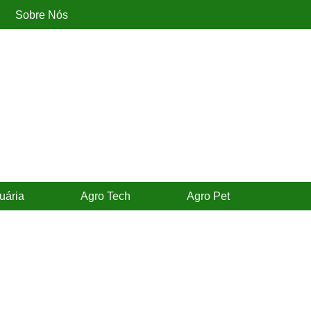
Sobre Nós
uária
Agro Tech
Agro Pet