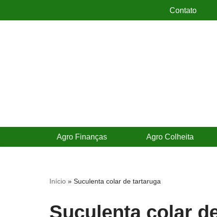
Contato
Pular
para
o
conteúdo
Agro Finanças
Agro Colheita
Início
»
Suculenta colar de tartaruga
Suculenta colar de