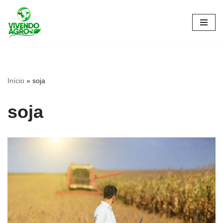
Pular
para
o
conteúdo
Início
»
soja
soja