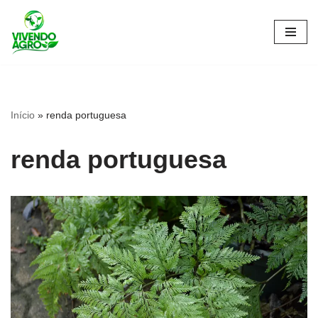
Pular
para
o
conteúdo
Início
»
renda portuguesa
renda portuguesa