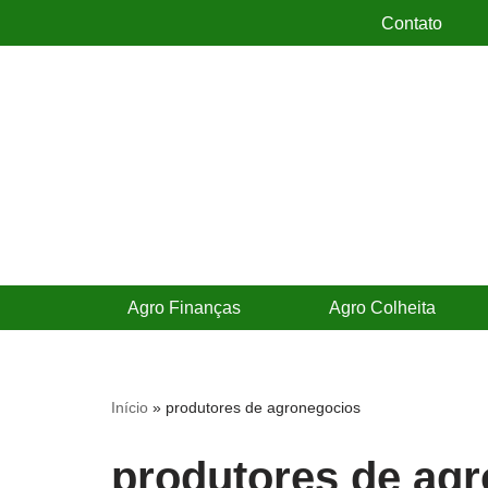
Contato
Pular
para
o
conteúdo
Agro Finanças
Agro Colheita
Início
»
produtores de agronegocios
produtores de ag