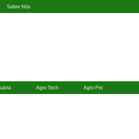
Sobre Nós
uária
Agro Tech
Agro Pet