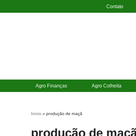
Contato
Pular
para
o
conteúdo
Agro Finanças
Agro Colheita
Início
»
produção de maçã
produção de maç