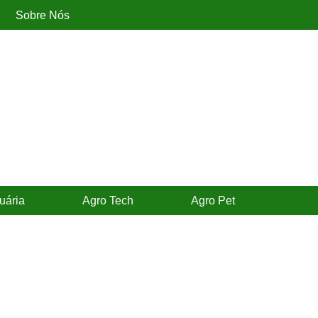
Sobre Nós
uária
Agro Tech
Agro Pet