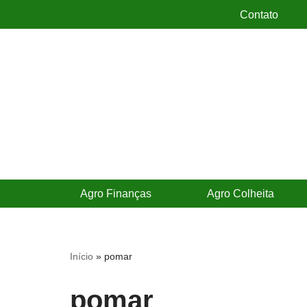
Contato
Pular
para
o
conteúdo
Agro Finanças
Agro Colheita
Início
»
pomar
pomar