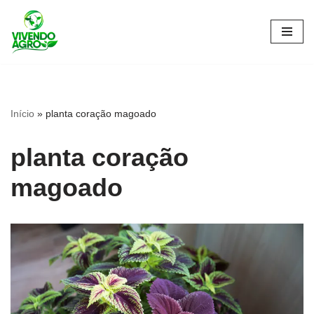
Pular
para
o
conteúdo
Início
»
planta coração magoado
planta coração
magoado