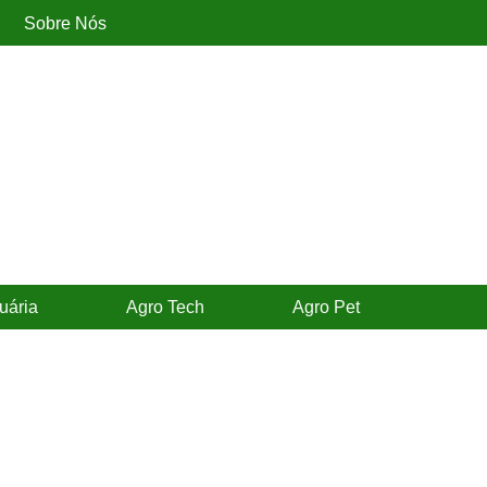
Sobre Nós
uária
Agro Tech
Agro Pet