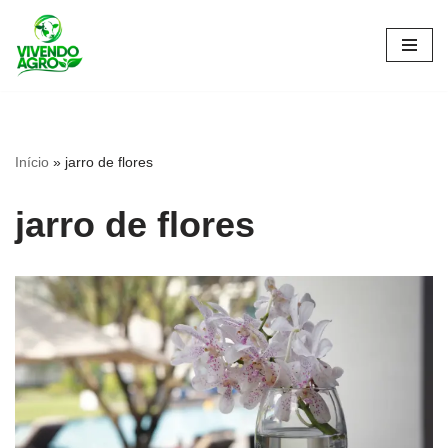
Pular
para
o
conteúdo
Início
»
jarro de flores
jarro de flores