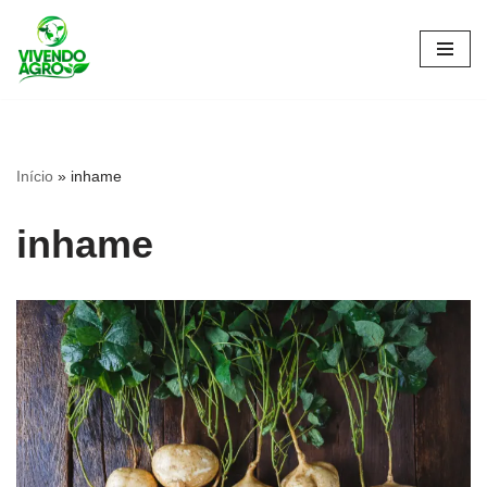
Pular
para
o
conteúdo
Início
»
inhame
inhame