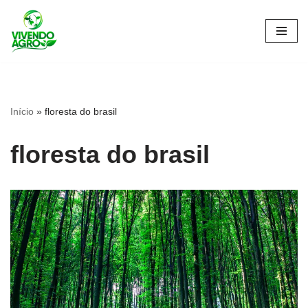
Pular
para
o
conteúdo
Início
»
floresta do brasil
floresta do brasil